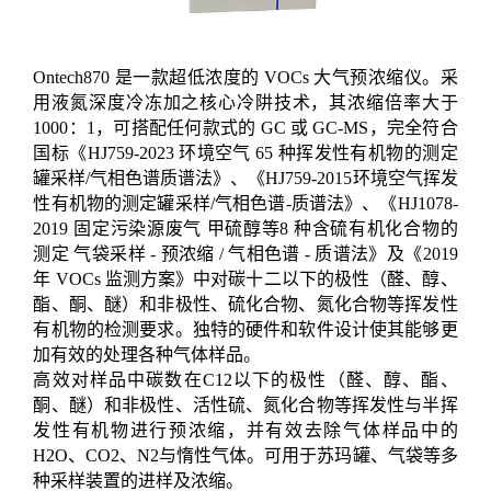
Ontech870 是一款超低浓度的 VOCs 大气预浓缩仪。采
用液氮深度冷冻加之核心冷阱技术，其浓缩倍率大于
1000：1，可搭配任何款式的 GC 或 GC-MS，完全符合
国标《HJ759-2023 环境空气 65 种挥发性有机物的测定
罐采样/气相色谱质谱法》、《HJ759-2015环境空气挥发
性有机物的测定罐采样/气相色谱-质谱法》、《HJ1078-
2019 固定污染源废气 甲硫醇等8 种含硫有机化合物的
测定 气袋采样 - 预浓缩 / 气相色谱 - 质谱法》及《2019
年 VOCs 监测方案》中对碳十二以下的极性（醛、醇、
酯、酮、醚）和非极性、硫化合物、氮化合物等挥发性
有机物的检测要求。独特的硬件和软件设计使其能够更
加有效的处理各种气体样品。
高效对样品中碳数在C12以下的极性（醛、醇、酯、
酮、醚）和非极性、活性硫、氮化合物等挥发性与半挥
发性有机物进行预浓缩，并有效去除气体样品中的
H2O、CO2、N2与惰性气体。可用于苏玛罐、气袋等多
种采样装置的进样及浓缩。