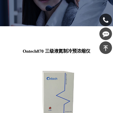
400-
639-
在线咨
Ontech870 三级液氮制冷预浓缩仪
1125
询
返回顶
部