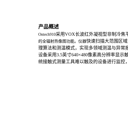
产品概述
采用
VOX
长波红外凝视型非制冷焦
Ontech910
快速扫描大范围区域
的全辐射热像图功能。仪器
理算法和测温模式，实现多领域测温与异常
设备采用
3.5
英寸
640×480
像素高分辨率显示
统接触式测量工具难以触及的设备进行监控