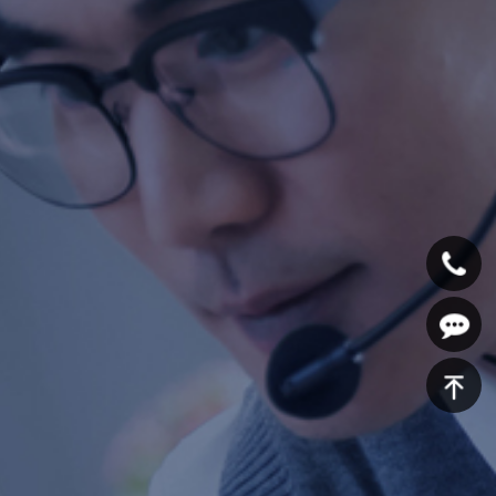
400-
639-
在线咨
1125
询
返回顶
部