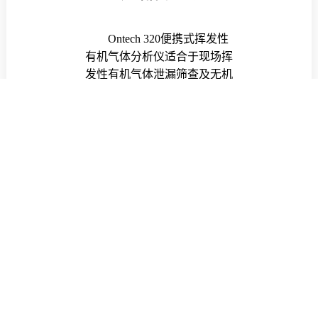
Ontech 320
便携式挥发性
有机气体分析仪适合于现场挥
发性有机气体泄漏筛查及无机
异味气体溯源排查；紧凑的结
构设计，更便于工业现场随身
携带。