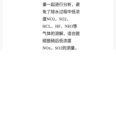
量一起进行分析，避
免了除水过程中低浓
度NO2，SO2、
HCL、HF、NH3等
气体的溶解，适合脱
硫脱硝后低浓度
NOx，SO2的测量，
氨逃逸测量，垃圾焚
烧测量等。
n
高温红外分析仪采
用先进的光程技术：
提高仪器的检出限，
增强仪器的灵敏度和
精度；高温测量池镜
片采用Au、Ba两种
贵金属再经过高度的