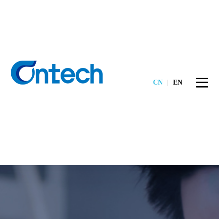
CN
|
EN