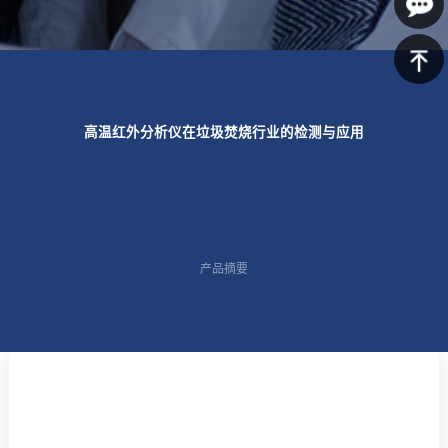
639-
在线咨
1125
询
返回顶
高温红外分析仪在垃圾焚烧行业的检测与应用
部
产品摘要