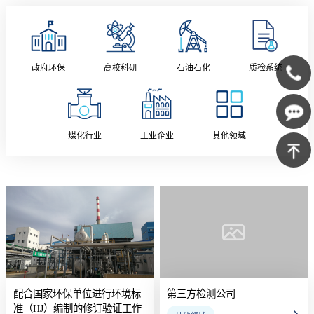
政府环保
高校科研
石油石化
质检系统
400-
639-
煤化行业
工业企业
其他领域
在线咨
1125
询
返回顶
部
配合国家环保单位进行环境标
第三方检测公司
准（HJ）编制的修订验证工作