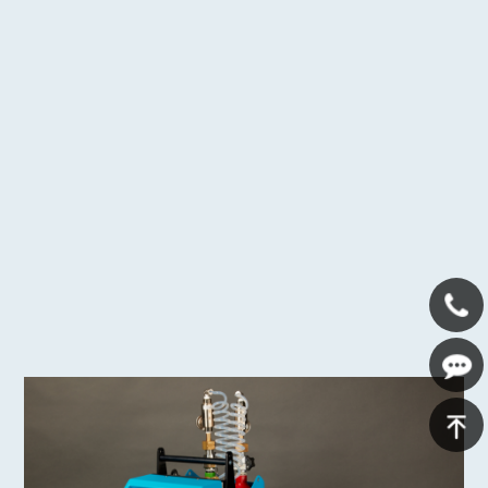
400-
639-
在线咨
1125
询
返回顶