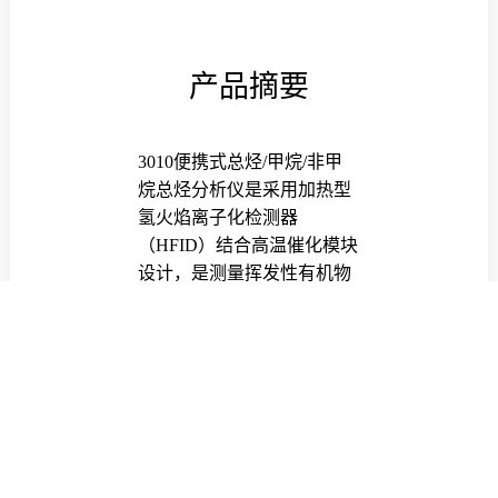
产品摘要
3010
便携式总烃/甲烷/非甲
烷总烃分析仪是采用加热型
氢火焰离子化检测器
（HFID）结合高温催化模块
设计，是测量挥发性有机物
的经典方法。设备适用于各
种工业环境空气和固定源废
气中的挥发性有机污染物的
检测；同时适用于高校科研
单位的挥发性有机物、碳氢
物质含量研究检测，发动机
等相关行业的有机气体检
测，符合国家标准及相关行