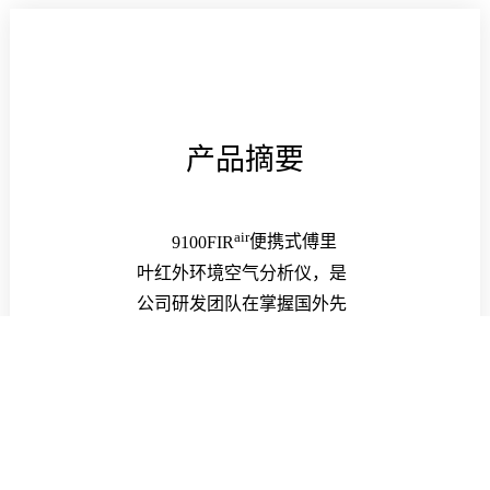
产品摘要
air
9100FIR
便携式傅里
叶红外环境空气分析仪，是
公司研发团队在掌握国外先
进技术前提下，自主研发的
一款测量环境空气的傅里叶
产品。主要应用于环境空气
突发性污染事故的应急监
测，对有剧毒性的有机化合
物进行快速鉴别和监测，结