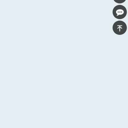
400-
639-
在线咨
1125
询
返回顶
部